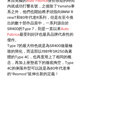
來自英國的
Auto Fabrica
便在很短的時間
內就成功打響名號，之後除了Yamaha車
系之外，他們也開始將矛頭指向BMW R 
nineT和80年代老R系列，但是在至今推
出的數十部作品當中，一系列源自於
SR400的Type 7，則是一直以來
Auto 
Fabrica
最受到好評也最具品牌代表性的
傑作。
Type 7的最大特色就是為SR400做最極
致的簡化，而這部以1981年SR250為素
體的Type 4C，也再度用上了相同的概
念，再加上座墊底下的徹底掏空，Type 
4C的俐落外型可以說是為80年代老車
的“Resmod”延伸出新的定義！