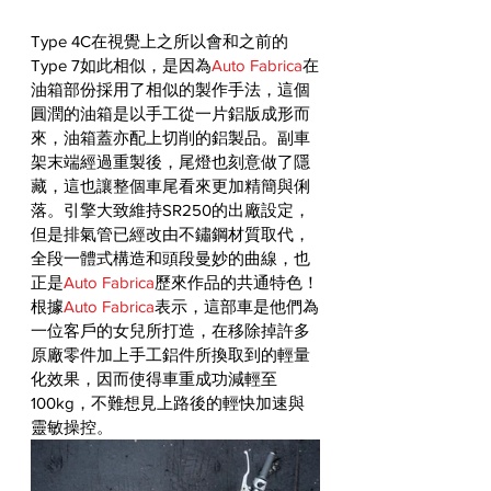
Type 4C在視覺上之所以會和之前的
Type 7如此相似，是因為
Auto Fabrica
在
油箱部份採用了相似的製作手法，這個
圓潤的油箱是以手工從一片鋁版成形而
來，油箱蓋亦配上切削的鋁製品。副車
架末端經過重製後，尾燈也刻意做了隱
藏，這也讓整個車尾看來更加精簡與俐
落。引擎大致維持SR250的出廠設定，
但是排氣管已經改由不鏽鋼材質取代，
全段一體式構造和頭段曼妙的曲線，也
正是
Auto Fabrica
歷來作品的共通特色！
根據
Auto Fabrica
表示，這部車是他們為
一位客戶的女兒所打造，在移除掉許多
原廠零件加上手工鋁件所換取到的輕量
化效果，因而使得車重成功減輕至
100kg，不難想見上路後的輕快加速與
靈敏操控。