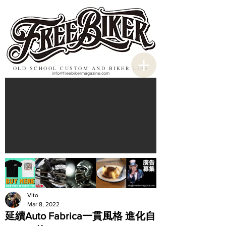
OLD SCHOOL CUSTOM AND BIKER LIFE
info@freebikermagazine.com
Vito
Mar 8, 2022
延續Auto Fabrica一貫風格 進化自