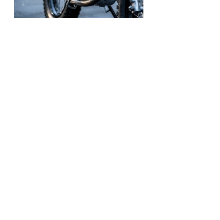
Yamaha
Auto Fabrica
SR250
WORLDWIDE
See All
Recent Posts