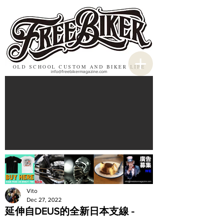
OLD SCHOOL CUSTOM AND BIKER LIFE
info@freebikermagazine.com
Vito
Dec 27, 2022
延伸自DEUS的全新日本支線 -