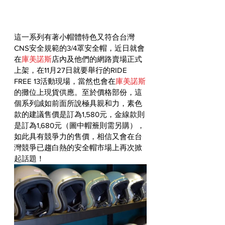
這一系列有著小帽體特色又符合台灣
CNS安全規範的3/4罩安全帽，近日就會
在
庫美諾斯
店內及他們的網路賣場正式
上架，在11月27日就要舉行的RIDE 
FREE 13活動現場，當然也會在
庫美諾斯
的攤位上現貨供應。至於價格部份，這
個系列誠如前面所說極具親和力，素色
款的建議售價是訂為1,580元，金線款則
是訂為1,680元（圖中帽簷則需另購），
如此具有競爭力的售價，相信又會在台
灣競爭已趨白熱的安全帽市場上再次掀
起話題！