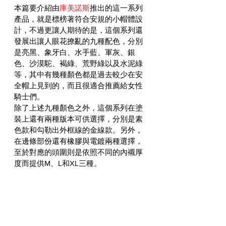
本篇要介紹由
庫美諾斯
推出的這一系列
產品，就是標榜著符合安規的小帽體設
計，不過更讓人期待的是，這個系列還
發展出讓人眼花撩亂的九種配色，分別
是
亮黑、象牙白、水手藍、軍灰、銀
色、沙漠駝、褐綠、荒野綠以及水泥綠
等，其中有幾種顏色都是過去較少在安
全帽上見到的，而且很適合推薦給女性
騎士們。
除了上述九種顏色之外，這個系列在塗
裝上還有兩種版本可供選擇，分別是素
色款和勾勒出外框線的金線款。另外，
在邊條部份還有橡膠與電鍍兩種選擇，
至於對應的頭圍則是依照不同的內襯厚
度而提供M、L和XL三種。