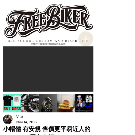
OLD SCHOOL CUSTOM AND BIKER LIFE
info@freebikermagazine.com
Vito
Nov 14, 2022
小帽體 有安規 售價更平易近人的