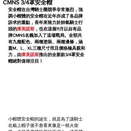
CMNS 3/4罩安全帽
安全帽在台灣騎士圈競爭非常激烈，強
調小帽體的安全帽在近年亦成了各品牌
訴求的重點，長年來致力於帥氣騎士行
頭的
庫美諾斯
，也在這個11月以自有品
牌CMNS名義加入了這場戰局。全部共
有九種配色、兩種塗裝、兩種邊條，涵
蓋M、L、XL三種尺寸而且價格極具親和
力，由
庫美諾斯
推出的全新款3/4罩安全
帽絕對值得注目！
小帽體安全帽的誕生，就是為了讓騎士
在戴上帽子後不會看來像是一根火柴