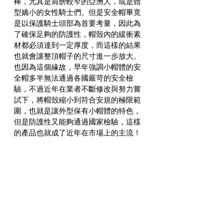
棒，尤其是肩膀較窄的亞洲人，或是體
型嬌小的女性騎士們。但是安全帽畢竟
是以保護騎士頭部為首要考量，因此為
了確保足夠的防護性，帽殼內的緩衝素
材都必須達到一定厚度，而這樣的結果
也就會讓整頂帽子的尺寸進一步放大。
也因為這個緣故，早年強調小帽體的安
全帽多半無法通過各國嚴苛的安全檢
驗，不過近年在業者不斷修改與努力嘗
試下，將帽殼縮小到符合安規的極限範
圍，也就是讓外型保有小帽體的特色，
但是防護性又能夠通過國家檢驗，這樣
的產品也就成了近年在市場上的主流！