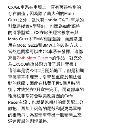
CX/GL車系在車壇上一直有著很特別的
存在價值，因為除了義大利的Moto 
Guzzi之外，就只有Honda CX/GL車系的
引擎是縱置V型雙缸。也因為如此獨特
的引擎型式，CX在歐美經常被拿來與
Moto Guzzi和BMW相提並論，而經常運
用在Moto Guzzi和BMW上的改裝方式，
當然也同樣可以由CX車系來發揮。這部
來自
Zoth Moto Custom
的作品，就充分
為CX500的改裝潛力做了最佳背書！
這部車是從今年2月開始施工，但是初期
車況非常不理想，引擎甚至處於無法發
動的狀態，因此在耗費了近5個月時間
後，才終於在7月宣告完工。而這部車的
輪廓也非常符合歐美改裝圈的Cafe 
Racer主流，也就是以粗壯的倒叉配上分
離把，再加上俐落的尾殼和變更為單槍
的後懸吊，為整部車帶出一股精簡且充
滿速度感的剽悍風格。