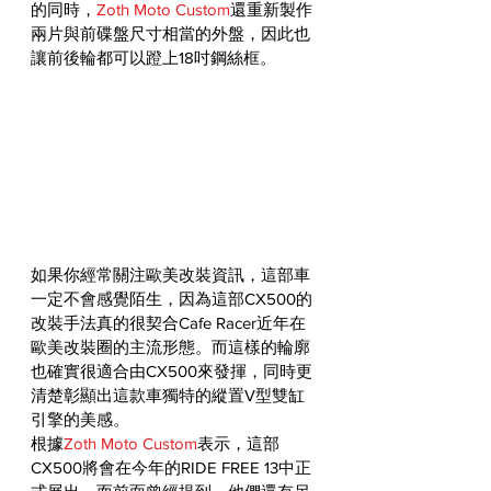
的同時，
Zoth Moto Custom
還重新製作
兩片與前碟盤尺寸相當的外盤，因此也
讓前後輪都可以蹬上18吋鋼絲框。
如果你經常關注歐美改裝資訊，這部車
一定不會感覺陌生，因為這部CX500的
改裝手法真的很契合Cafe Racer近年在
歐美改裝圈的主流形態。而這樣的輪廓
也確實很適合由CX500來發揮，同時更
清楚彰顯出這款車獨特的縱置V型雙缸
引擎的美感。
根據
Zoth Moto Custom
表示，這部
CX500將會在今年的RIDE FREE 13中正