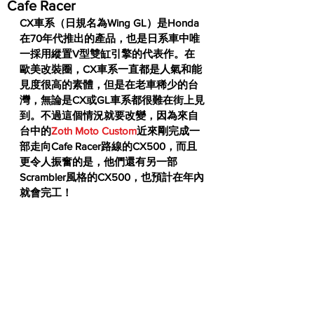
Cafe Racer
CX車系（日規名為Wing GL）是Honda
在70年代推出的產品，也是日系車中唯
一採用縱置V型雙缸引擎的代表作。在
歐美改裝圈，CX車系一直都是人氣和能
見度很高的素體，但是在老車稀少的台
灣，無論是CX或GL車系都很難在街上見
到。不過這個情況就要改變，因為來自
台中的
Zoth Moto Custom
近來剛完成一
部走向Cafe Racer路線的CX500，而且
更令人振奮的是，他們還有另一部
Scrambler風格的CX500，也預計在年內
就會完工！