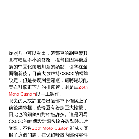
從照片中可以看出，這部車的副車架其
實有幅度不小的修改，搖臂也因爲後避
震的中置化而增加新的鎖點。引擎在全
面翻新後，目前大致維持CX500的標準
設定，但是長度刻意縮短，還將尾段配
置在引擎正下方的排氣管，則是由
Zoth 
Moto Custom
以手工製作。
眼尖的人或許還看出這部車不僅換上了
前後鋼絲框，後輪還有著超巨大輪轂，
因此也讓鋼絲相對縮短許多。這是因爲
CX500的軸傳設計讓後輪在改裝時非常
受限，不過
Zoth Moto Custom
卻成功克
服了這個問題，在保留輪轂內部份零件