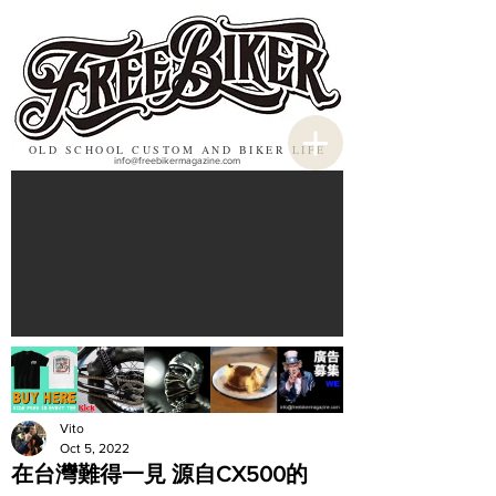
OLD SCHOOL CUSTOM AND BIKER LIFE
info@freebikermagazine.com
Vito
Oct 5, 2022
在台灣難得一見 源自CX500的