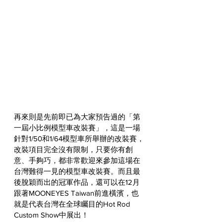
再來則是先前即已為大家預告過的「第
一屆小比例模型車改裝賽」，這是一場
針對1/50和1/64模型車所舉辦的改裝賽，
改裝項目完全沒有限制，只要你有創
意、手夠巧，都非常歡迎來參加這場在
台灣難得一見的模型車改裝賽。而且最
後脫穎而出的冠軍作品，還可以在12月
跟著MOONEYES Taiwan前進橫濱，也
就是代表台灣在全球矚目的Hot Rod 
Custom Show中展出！