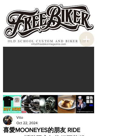
OLD SCHOOL CUSTOM AND BIKER LIFE
info@freebikermagazine.com
Vito
Oct 22, 2024
喜愛MOONEYES的朋友 RIDE