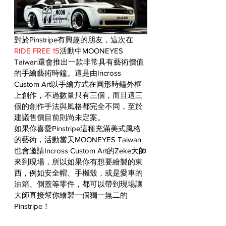
對於Pinstripe有興趣的朋友，這次在
RIDE FREE
 15
活動中MOONEYES 
Taiwan還會推出一款非常具有藝術價值
的手繪藝術時鐘。這是由Incross 
Custom Art以手繪方式在圓形時鐘外框
上創作，不過數量只有三個，而且這三
個的創作手法與風格都完全不同，至於
建議售價目前則尚未定案。
如果你喜愛Pinstripe這種充滿美式風格
的藝術，活動當天MOONEYES Taiwan
也會邀請Incross Custom Art的Zeke大師
來到現場，所以如果你有想要繪製的東
西，例如安全帽、手機殼，或是愛車的
油箱、側蓋等零件，都可以帶到現場讓
大師直接幫你繪製一個獨一無二的
Pinstripe！