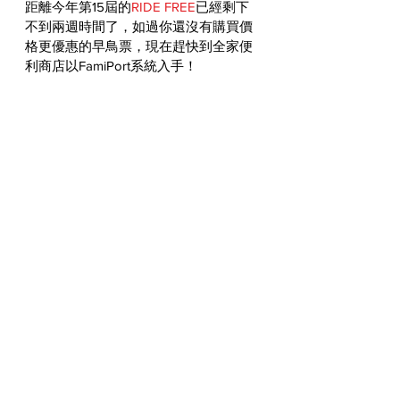
距離今年第15屆的
RIDE FREE
已經剩下
不到兩週時間了，如過你還沒有購買價
格更優惠的早鳥票，現在趕快到全家便
利商店以FamiPort系統入手！
●MOONEYES新竹店 東區中華路1段175-
5號 03-5333231
●MOONEYES台中店 東區大智路61號 
04-22230370
●MOONEYES台南店 仁德區大同路3段
692號 06-2883118