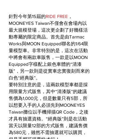
針對今年第15屆的
RIDE FREE
，
MOONEYES Taiwan不僅會在會場內以
最大規模登場，這次更企劃了好幾樣活
動專屬的限定商品。首先是由Tarmac 
Works與MOON Equipped聯名的1/64限
量模型車。非常特別的是，這次在活動
中將會有兩款車販售，一款是以MOON 
Equipped字樣配上銀色車體的“清漆
版”，另一款則是從實車忠實復刻而來的
白色“經典版”。
要特別注意的是，這兩款模型車都是採
用限量方式販售，其中“清漆版”的建議
售價為1,000元，但是數量只有5部，所
以想要入手的人必須先到MOONEYES 
Taiwan攤位以手機掃描QR Code，之後
才具有抽選資格。“經典版”則是在活動
當天以限量12部的方式販售，建議售價
為580元，雖然不需抽選就可以購買，