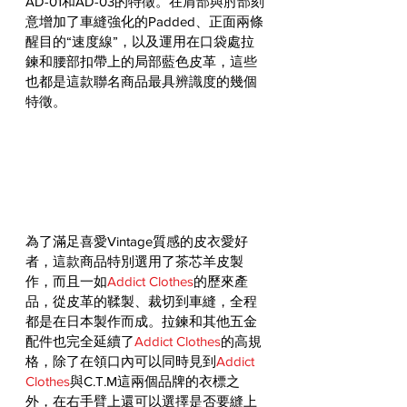
AD-01和AD-03的特徵。在肩部與肘部刻
意增加了車縫強化的Padded、正面兩條
醒目的“速度線”，以及運用在口袋處拉
鍊和腰部扣帶上的局部藍色皮革，這些
也都是這款聯名商品最具辨識度的幾個
特徵。
為了滿足喜愛Vintage質感的皮衣愛好
者，這款商品特別選用了茶芯羊皮製
作，而且一如
Addict Clothes
的歷來產
品，從皮革的鞣製、裁切到車縫，全程
都是在日本製作而成。拉鍊和其他五金
配件也完全延續了
Addict Clothes
的高規
格，除了在領口內可以同時見到
Addict 
Clothes
與C.T.M這兩個品牌的衣標之
外，在右手臂上還可以選擇是否要縫上