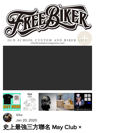
OLD SCHOOL CUSTOM AND BIKER LIFE
info@freebikermagazine.com
Vito
Jan 20, 2020
史上最強三方聯名 May Club ×