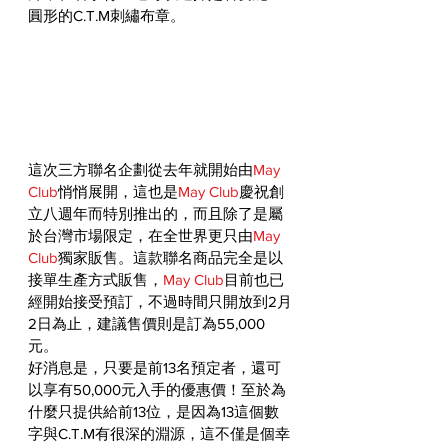
圓形的C.T.M刺繡布章。
這次三方聯名企劃從去年就開始由
May 
Club
悄悄展開，這也是
May Club
慶祝創
立八週年而特別推出的，而且除了是屬
於台灣市場限定，在全世界更只由
May 
Club
獨家販售。這款聯名商品完全是以
接單生產方式販售，
May Club
目前也已
經開始接受預訂，不過時間只開放到2月
2日為止，建議售價則是訂為55,000
元。
好消息是，只要是前13名預定者，還可
以享有50,000元入手的優惠價！至於為
什麼只提供給前13位，是因為13這個數
字與C.T.M有很深的淵源，這不僅是個幸