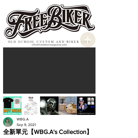
OLD SCHOOL CUSTOM AND BIKER LIFE
info@freebikermagazine.com
WBG.A
Sep 9, 2021
全新單元【WBG.A's Collection】