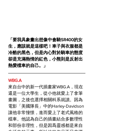
「要我具象畫出想像中會騎SR400的女
生，應該就是這樣吧！車子與衣服都是
冷酷的黑色，但是內心對於騎車的態度
卻是充滿熱情的紅色，小熊則是反射出
熱愛檔車的自己。」
WBG.A
來自台中的新一代插畫家WBG.A，現在
還是一位大學生，從小他就愛上了拿筆
畫圖，之後也選擇相關科系就讀。因為
電影「美國隊長」中的Harley-Davidson
讓他非常憧憬，進而愛上了老式風格的
檔車。他認為自己的插畫結合多數理性
和部份非理性，但是因爲靈感都是來自