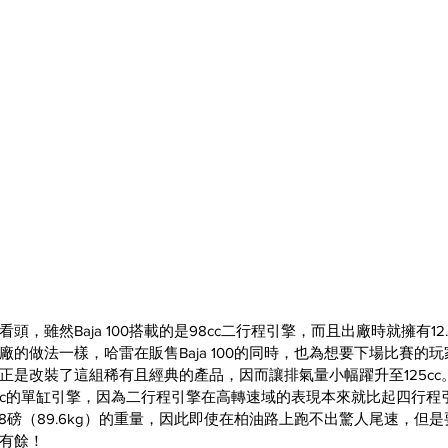
，雖然Baja 100搭載的是98cc二行程引擎，而且出廠時就擁有12
的做法一樣，哈雷在販售Baja 100的同時，也為想要下場比賽的
正是改裝了這組稀有且經典的產品，因而讓排氣量小幅躍升至125cc
5cc的單缸引擎，因為二行程引擎在高轉速域的表現本來就比起四行程
8磅（89.6kg）的重量，因此即使在柏油路上跑不出驚人尾速，但
有餘！