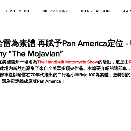
CUSTOM BIKE
BIKERS' STORY
BIKERS' FASHION
GEAR
為素體 再賦予Pan America定位 - U
y “The Mojavian”
在美國德州一場名為
The Handbuilt Motorcycle Show
的活動，這是由
R
此場內當然也聚集了來自全美眾多頂尖作品。本篇要介紹的這部車
車是以哈雷在70年代推出的二行程小車Baja 100為素體，更特別
，
還為它定義成原版Pan America！