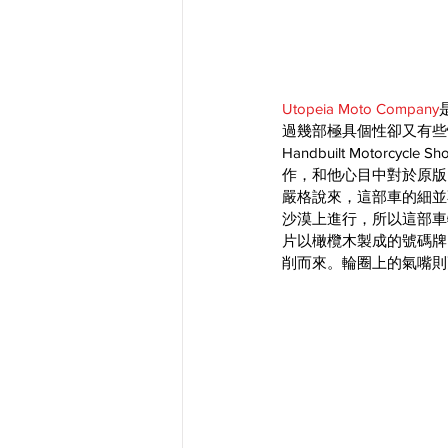
Utopeia Moto Company
過幾部極具個性卻又有些
Handbuilt Motorcycle Sh
作，和他心目中對於原版Pan
嚴格說來，這部車的細並不算
沙漠上進行，所以這部車
片以橄欖木製成的號碼牌
削而來。輪圈上的氣嘴則