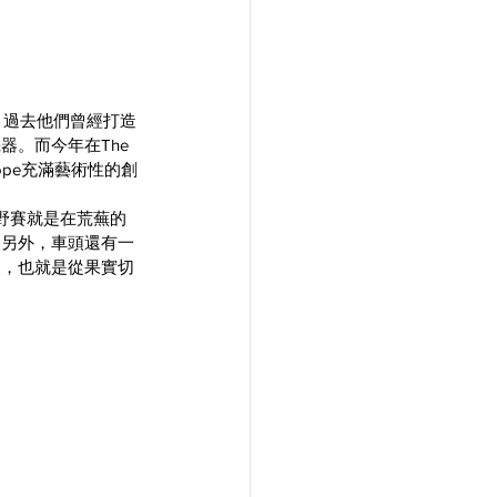
物，過去他們曾經打造
機器。而今年在
The 
 Tope充滿藝術性的創
a越野賽就是在荒蕪的
，另外，車頭還有一
眼，也就是從果實切