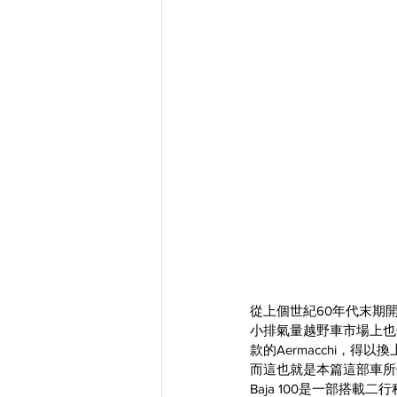
從上個世紀60年代末期
小排氣量越野車市場上也保
款的Aermacchi，得
而這也就是本篇這部車所
Baja 100是一部搭