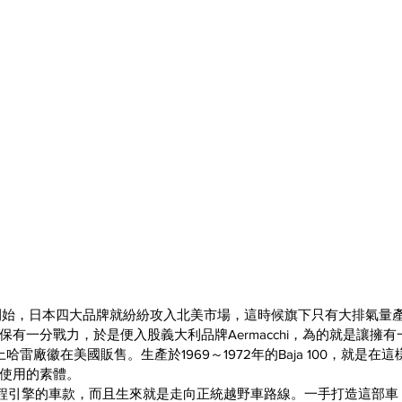
開始，日本四大品牌就紛紛攻入北美市場，這時候旗下只有大排氣量
有一分戰力，於是便入股義大利品牌Aermacchi，為的就是讓擁
以換上哈雷廠徽在美國販售。生產於1969～1972年的Baja 100，就是
使用的素體。
載二行程引擎的車款，而且生來就是走向正統越野車路線。一手打造這部