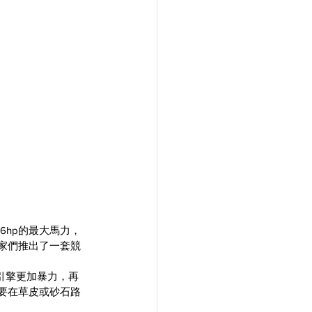
.6hp的最大馬力，
玩家們推出了一套競
。
引擎更加暴力，再
是要在草皮或砂石路