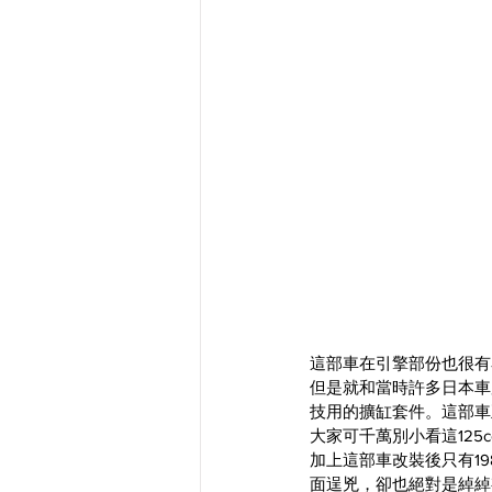
這部車在引擎部份也很有看頭
但是就和當時許多日本車廠
技用的擴缸套件。這部車
大家可千萬別小看這12
加上這部車改裝後只有19
面逞兇，卻也絕對是綽綽