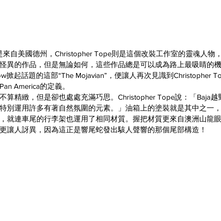
是來自美國德州，Christopher Tope則是這個改裝工作室的靈魂人
怪異的作品，但是無論如何，這些作品總是可以成為路上最吸睛的
ow
掀起話題的這部“The Mojavian”，便讓人再次見識到Christopher
 America的定義。
精緻，但是卻也處處充滿巧思。Christopher Tope說：「Baj
特別運用許多有著自然氛圍的元素。」油箱上的塗裝就是其中之一
，就連車尾的行李架也運用了相同材質。握把材質更來自澳洲山龍
更讓人訝異，因為這正是響尾蛇發出駭人聲響的那個尾部構造！