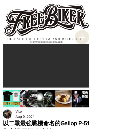
OLD SCHOOL CUSTOM AND BIKER LIFE
info@freebikermagazine.com
Vito
Aug 9, 2024
以二戰最強戰機命名的Gallop P-51