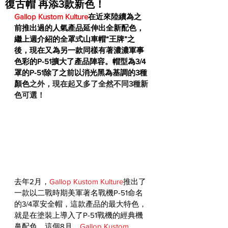
復古帽 再添3款新色！
Gallop Kustom Kulture
在近來
陸續為之
前推出過的人氣產品延伸出全新配色，
繼上週介紹的全罩式山車帽“王牌”之
後，現在又為另一款同樣有著濃濃軍事
色彩的P-51擴大了產品陣容。帽型為3/4
罩的P-51除了之前以消光黑為基調的3種
顏色
之外，現在起又多了全然不同3種新
色可選！
去年2月，
Gallop Kustom Kulture
推出了
一款以二戰時期美軍著名戰機P-51命名
的3/4罩安全帽，這款產品的最大特色，
就是在塗裝上導入了P-51戰機的經典機
鼻配色。這個8月，
Gallop Kustom 