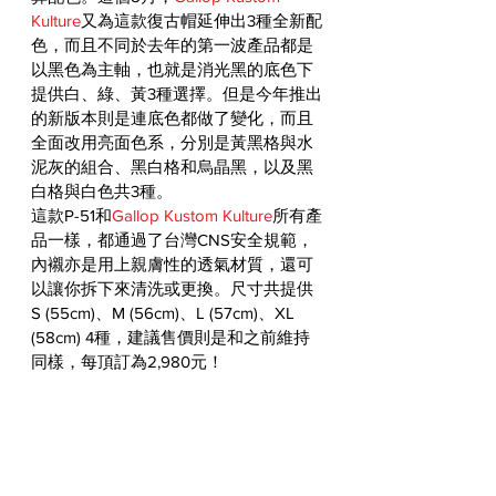
Kulture
又為這款復古帽延伸出3種全新配
色，而且不同於去年的第一波產品都是
以黑色為主軸，也就是消光黑的底色下
提供白、綠、黃3種選擇。但是今年推出
的新版本則是連底色都做了變化，而且
全面改用亮面色系，分別是黃黑格與水
泥灰的組合、黑白格和烏晶黑，以及黑
白格與白色共3種。
這款P-51和
Gallop Kustom Kulture
所有產
品一樣，都通過了台灣CNS安全規範，
內襯亦是用上親膚性的透氣材質，還可
以讓你拆下來清洗或更換。尺寸共提供
S (55cm)、M (56cm)、L (57cm)、XL 
(58cm) 4種，建議售價則是和之前維持
同樣，每頂訂為2,980元！