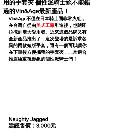
用的手套夾 個性派騎士絕不能錯
過的Vin&Age最新產品！
Vin&Age不僅在日本騎士圈非常火紅，
在台灣自從由
美式工廠
引進後，也隨即
拉攏到廣大愛用者。近來這個品牌又有
全新產品推出了，這次登場的是訴求各
異的兩款短版手套，還有一個可以讓你
在下車後方便攜帶的手套夾，非常適合
推薦給重視形象的個性派騎士們！
Naughty Jagged
建議售價：3,000元