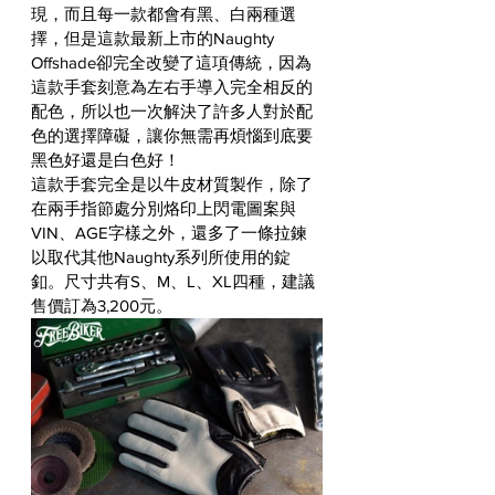
現，而且每一款都會有黑、白兩種選
擇，但是這款最新上市的Naughty 
Offshade卻完全改變了這項傳統，因為
這款手套刻意為左右手導入完全相反的
配色，所以也一次解決了許多人對於配
色的選擇障礙，讓你無需再煩惱到底要
黑色好還是白色好！
這款手套完全是以牛皮材質製作，除了
在兩手指節處分別烙印上閃電圖案與
VIN、AGE字樣之外，還多了一條拉鍊
以取代其他Naughty系列所使用的錠
釦。尺寸共有S、M、L、XL四種，建議
售價訂為3,200元。