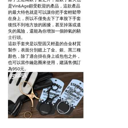
是Vin&Age頗受歡迎的產品，這款產品
的最大特色就是可以讓你把手套輕鬆帶
在身上，所以不僅免去下了車脫下手套
後找不到地方放的困擾，甚至掉落或遺
失的風險，還能為你增加一個帥氣的騎
士行頭。
這款手套夾是以堅固又輕盈的合金材質
製作，表面分別鍍上了金、銀、黑三種
顏色，除了適合掛在身上或包包之外，
也可以當作鑰匙圈來使用，建議售價訂
為950元。