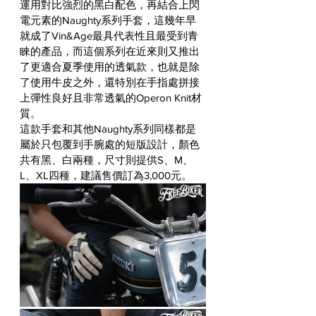
運用對比強烈的黑白配色，再結合上閃
電元素的Naughty系列手套，這幾年早
就成了Vin&Age最具代表性且最受到青
睞的產品，而這個系列在近來則又推出
了更適合夏季使用的透氣款，也就是除
了使用牛皮之外，還特別在手指處拼接
上彈性良好且非常透氣的Operon Knit材
質。
這款手套和其他Naughty系列同樣都是
屬於只包覆到手腕處的短版設計，顏色
共有黑、白兩種，尺寸則提供S、M、
L、XL四種，建議售價訂為3,000元。