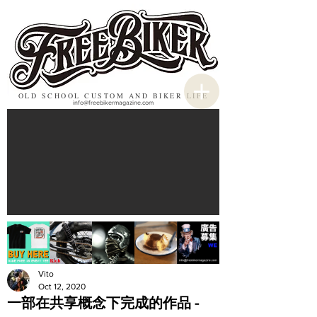
OLD SCHOOL CUSTOM AND BIKER LIFE
info@freebikermagazine.com
Vito
Oct 12, 2020
一部在共享概念下完成的作品 -