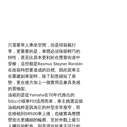
只需要單人乘坐空間，但是得裝載行
李，更重要的是，車體必須保留輕巧的
特性，甚至比原本更利於在壅塞街道中
穿梭，這些都是Rasmus Steyner Randén
在改裝時想要達成的目標。因此當車主
在重建副車架時，除了刻意縮短了座
墊，更在後方加上一個實用且兼具美感
的置物架。
油箱則是從Yamaha在70年代推出的
50cc小檔車FS1流用而來，車主挑選這個
油箱純粹是因為它的外型非常瘦窄，而
在移植到SR500車上後，也確實為整體
營造出更纖細的輪廓。至於外觀上最引
人矚目的配色，則是源自於車主設計的