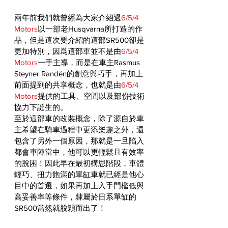
兩年前我們就曾經為大家介紹過
6/5/4 
Motors
以一部老Husqvarna所打造的作
品，但是這次要介紹的這部SR500卻是
更加特別，因爲這部車並不是由
6/5/4 
Motors
一手主導，而是在車主Rasmus 
Steyner Randén的創意與巧手，再加上
前面提到的共享概念，也就是由
6/5/4 
Motors
提供的工具、空間以及部份技術
協力下誕生的。
至於這部車的改裝概念，除了源自於車
主希望在騎車過程中更添樂趣之外，還
包含了另外一個原因，那就是一旦陷入
都會車陣當中，他可以更輕鬆且有效率
的脫困！因此早在最初構思階段，車體
輕巧、扭力飽滿的單缸車就已經是他心
目中的首選，如果再加上入手門檻低與
高妥善率等條件，隸屬於日系單缸的
SR500當然就脫穎而出了！