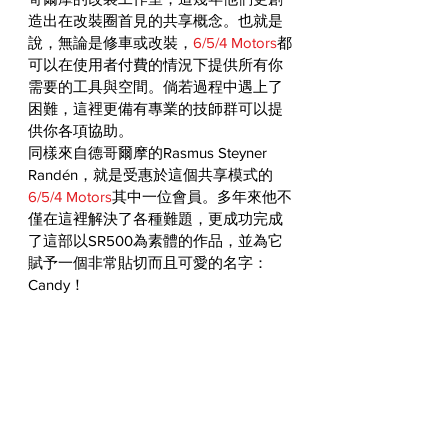
造出在改裝圈首見的共享概念。也就是
說，無論是修車或改裝，
6/5/4 Motors
都
可以在使用者付費的情況下提供所有你
需要的工具與空間。倘若過程中遇上了
困難，這裡更備有專業的技師群可以提
供你各項協助。
同樣來自德哥爾摩的Rasmus Steyner 
Randén，就是受惠於這個共享模式的
6/5/4 Motors
其中一位會員。多年來他不
僅在這裡解決了各種難題，更成功完成
了這部以SR500為素體的作品，並為它
賦予一個非常貼切而且可愛的名字：
Candy！