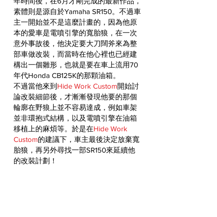
年時間後，在6月才剛完成的最新作品，
素體則是源自於Yamaha SR150。不過車
主一開始並不是這麼計畫的，因為他原
本的愛車是電噴引擎的寬胎狼，在一次
意外事故後，他決定要大刀闊斧來為整
部車做改裝，而當時在他心裡也已經建
構出一個雛形，也就是要在車上流用70
年代Honda CB125K的那顆油箱。
不過當他來到
Hide Work Custom
開始討
論改裝細節後，才漸漸發現他要的那個
輪廓在野狼上並不容易達成，例如車架
並非環抱式結構，以及電噴引擎在油箱
移植上的麻煩等。於是在
Hide Work 
Custom
的建議下，車主最後決定放棄寬
胎狼，再另外尋找一部SR150來延續他
的改裝計劃！