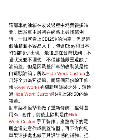
這部車的油箱在改裝過程中耗費很多時
間，因爲車主最初在網路上尋找範例
時，一眼就看上CB125K的油箱，但是這
個油箱並不容易入手，包含Ebay和日本
Y拍都很少出現，最後是在台灣找到，不
過狀況並不理想，不僅鏽蝕嚴重還缺了
油箱蓋。但是因爲整部車的改裝就是始
自這顆油箱，所以
Hide Work Custom
也
只好全力為它復原。而這個部份除了仰
賴
Rover Works
的翻新與塗裝之外，還透
過
Hide Work Custom
移植上SR150的油
箱蓋。
副車架和座墊都做了重新修飾，搖臂選
用Kick套件，前後土除則是由
Hide 
Work Custom
手工製作，座墊底下的電
瓶盒還刻意作成側蓋造型，再下方的副
車架連接處也做了具設計感的補強。把