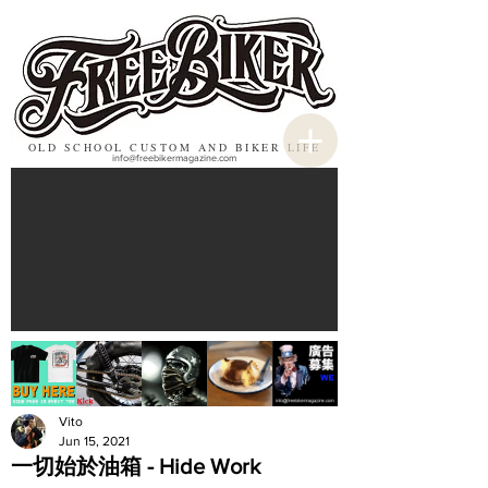
OLD SCHOOL CUSTOM AND BIKER LIFE
info@freebikermagazine.com
Vito
Jun 15, 2021
一切始於油箱 - Hide Work