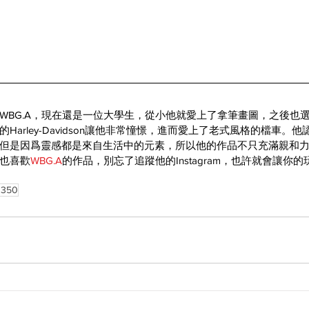
WBG.A，現在還是一位大學生，從小他就愛上了拿筆畫圖，之後也
Harley-Davidson讓他非常憧憬，進而愛上了老式風格的檔車。
但是因爲靈感都是來自生活中的元素，所以他的作品不只充滿親和
也喜歡
WBG.A
的作品，別忘了追蹤他的Instagram，也許就會讓你
t 350