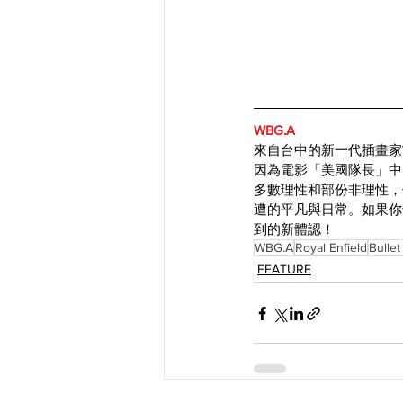
WBG.A
來自台中的新一代插畫家
因為電影「美國隊長」中的
多數理性和部份非理性，
遭的平凡與日常。如果你
到的新體認！
WBG.A
Royal Enfield
Bulle
FEATURE