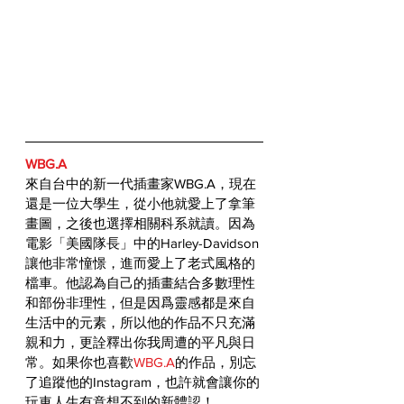
WBG.A
來自台中的新一代插畫家WBG.A，現在
還是一位大學生，從小他就愛上了拿筆
畫圖，之後也選擇相關科系就讀。因為
電影「美國隊長」中的Harley-Davidson
讓他非常憧憬，進而愛上了老式風格的
檔車。他認為自己的插畫結合多數理性
和部份非理性，但是因爲靈感都是來自
生活中的元素，所以他的作品不只充滿
親和力，更詮釋出你我周遭的平凡與日
常。如果你也喜歡
WBG.A
的作品，別忘
了追蹤他的Instagram，也許就會讓你的
玩車人生有意想不到的新體認！