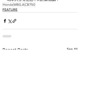
Honda
WBG.A
CB750
FEATURE
See All
Recent Posts