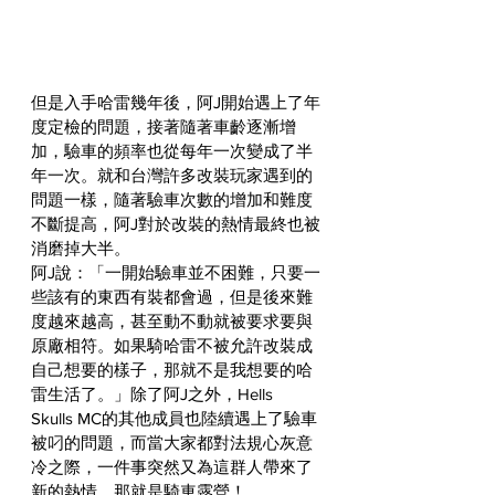
但是入手哈雷幾年後，阿J開始遇上了年
度定檢的問題，接著隨著車齡逐漸增
加，驗車的頻率也從每年一次變成了半
年一次。就和台灣許多改裝玩家遇到的
問題一樣，隨著驗車次數的增加和難度
不斷提高，阿J對於改裝的熱情最終也被
消磨掉大半。
阿J說：「一開始驗車並不困難，只要一
些該有的東西有裝都會過，但是後來難
度越來越高，甚至動不動就被要求要與
原廠相符。如果騎哈雷不被允許改裝成
自己想要的樣子，那就不是我想要的哈
雷生活了。」除了阿J之外，Hells 
Skulls MC的其他成員也陸續遇上了驗車
被叼的問題，而當大家都對法規心灰意
冷之際，一件事突然又為這群人帶來了
新的熱情，那就是騎車露營！