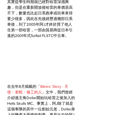
其實從學生時期就已經對哈雷深感興
趣，但是在重新開放後哈雷的車價居高
不下，數量也比起日系跑車或街車來得
要少很多，因此在先後經歷過幾部日系
車後，到了2005年阿J才終於買了他人
生第一部哈雷，一部由貿易商從日本引
進的2001年式Softail FLSTC中古車。
在去年8月揭載的「
Bikers' Story - 天
使・老蝦・做工的人
」文中，我們曾經
介紹過主角Dollar開始玩哈雷之後加入的
Hells Skulls MC。事實上，阿J除了就是
這個車隊的其中一位創始元老，Dollar身
上好幾處大面積的刺青，更是出自於阿J