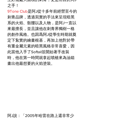
之手！
9Tone Club
是阿J從十多年前經營至今的
刺青品牌，透過寫實的手法來呈現暗黑
系的火焰、骷髏以及人物，是阿J一直以
來最擅長，並且讓他在刺青界獨樹一格
的創作風格。也因爲阿J從學生時期就奠
定下紮實的繪畫根基，再加上他對於帶
有重金屬元素的暗黑風格非常喜愛，因
此當他入手了Softail並開始著手改裝
時，他在第一時間就拿起噴槍來為油箱
畫出他最想要的火焰塗裝。
阿J說：「2005年哈雷在路上還非常少