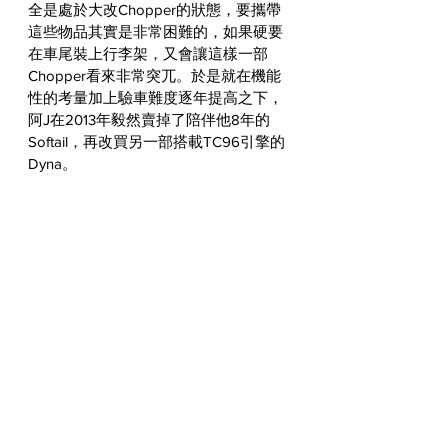
全是處於大改Chopper的狀態，要攜帶
這些物品其實是非常困難的，如果硬要
在車尾裝上行李架，又會讓這樣一部
Chopper看來非常突兀。於是就在機能
性的考量加上驗車難度逐年提高之下，
阿J在2013年毅然賣掉了陪伴他8年的
Softail，再改買另一部搭載TC96引擎的
Dyna。
換了Dyna之後，阿J不再像以前那樣恣
意改裝，這部車除了外觀上的一些小細
節之外，整體依舊維持著原廠Dyna的輪
廓，而且基於物品裝載的需求，阿J還特