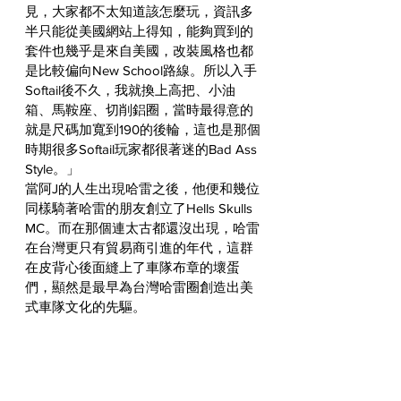
見，大家都不太知道該怎麼玩，資訊多
半只能從美國網站上得知，能夠買到的
套件也幾乎是來自美國，改裝風格也都
是比較偏向New School路線。所以入手
Softail後不久，我就換上高把、小油
箱、馬鞍座、切削鋁圈，當時最得意的
就是尺碼加寬到190的後輪，這也是那個
時期很多Softail玩家都很著迷的Bad Ass 
Style。」
當阿J的人生出現哈雷之後，他便和幾位
同樣騎著哈雷的朋友創立了Hells Skulls 
MC。而在那個連太古都還沒出現，哈雷
在台灣更只有貿易商引進的年代，這群
在皮背心後面縫上了車隊布章的壞蛋
們，顯然是最早為台灣哈雷圈創造出美
式車隊文化的先驅。