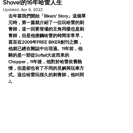
Shovel的16年哈雷人生
Updated:
Apr 6, 2022
去年當我們開始「Bikers' Story」這個單
元時，第一篇就介紹了一位玩哈雷的刺
青師，這一回要登場的主角同樣也是刺
青師，但是他接觸哈雷的時間非常早，
甚至在2009年FREE BIKER創刊之際，
他就已經在雜誌中出現過。11年前，他
騎的是一部從Softail大改而來的
Chopper，11年後，他對於哈雷依舊熱
情，但是卻也有了不同的見解與玩車方
式。這位哈雷玩很久的刺青師，他叫阿
J。