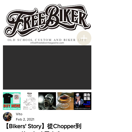
OLD SCHOOL CUSTOM AND BIKER LIFE
info@freebikermagazine.com
Vito
Feb 2, 2021
【Bikers' Story】從Chopper到