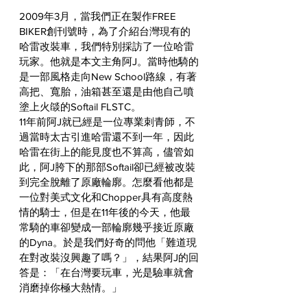
2009年3月，當我們正在製作FREE 
BIKER創刊號時，為了介紹台灣現有的
哈雷改裝車，我們特別採訪了一位哈雷
玩家。他就是本文主角阿J。當時他騎的
是一部風格走向New School路線，有著
高把、寬胎，油箱甚至還是由他自己噴
塗上火燄的Softail FLSTC。
11年前阿J就已經是一位專業刺青師，不
過當時太古引進哈雷還不到一年，因此
哈雷在街上的能見度也不算高，儘管如
此，阿J胯下的那部Softail卻已經被改裝
到完全脫離了原廠輪廓。怎麼看他都是
一位對美式文化和Chopper具有高度熱
情的騎士，但是在11年後的今天，他最
常騎的車卻變成一部輪廓幾乎接近原廠
的Dyna。於是我們好奇的問他「難道現
在對改裝沒興趣了嗎？」，結果阿J的回
答是：「在台灣要玩車，光是驗車就會
消磨掉你極大熱情。」