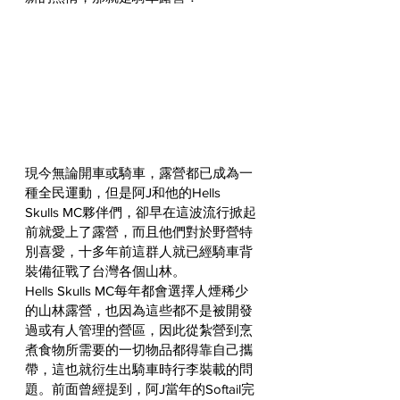
現今無論開車或騎車，露營都已成為一
種全民運動，但是阿J和他的Hells 
Skulls MC夥伴們，卻早在這波流行掀起
前就愛上了露營，而且他們對於野營特
別喜愛，十多年前這群人就已經騎車背
裝備征戰了台灣各個山林。
Hells Skulls MC每年都會選擇人煙稀少
的山林露營，也因為這些都不是被開發
過或有人管理的營區，因此從紮營到烹
煮食物所需要的一切物品都得靠自己攜
帶，這也就衍生出騎車時行李裝載的問
題。前面曾經提到，阿J當年的Softail完