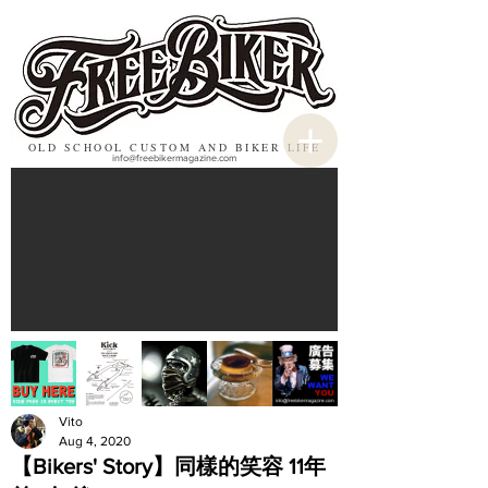
OLD SCHOOL CUSTOM AND BIKER LIFE
info@freebikermagazine.com
Vito
Aug 4, 2020
【Bikers' Story】同樣的笑容 11年