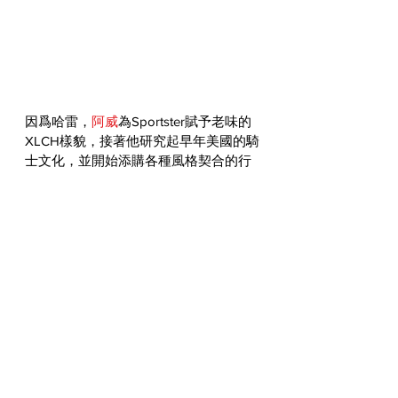
因爲哈雷，
阿威
為Sportster賦予老味的
XLCH樣貌，接著他研究起早年美國的騎
士文化，並開始添購各種風格契合的行
頭。例如先是從日本買了一頂忠實復刻
的TT&CO.安全帽，接著又向美國訂製了
一個Langlitz腰包。而他身上的多處刺青
其實更清楚顯露出，這類老派的美式文
化早就深植於他內心之中。
文前我們說過，只要一步一步前進，再
大的夢想都可能被階段性實現。這部
Sportster就是
阿威
企盼多年所達成的目
標，接下來他當然有下一階段的夢想。
他說：「這幾年小孩漸漸長大，讓我終
於可以做一些自己喜愛的事。我知道在
台灣可能會有很高的難度，但是哈雷這