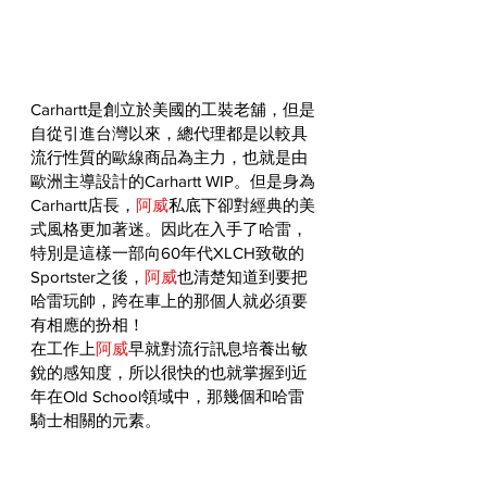
Carhartt是創立於美國的工裝老舖，但是
自從引進台灣以來，總代理都是以較具
流行性質的歐線商品為主力，也就是由
歐洲主導設計的Carhartt WIP。但是身為
Carhartt店長，
阿威
私底下卻對經典的美
式風格更加著迷。因此在入手了哈雷，
特別是這樣一部向60年代XLCH致敬的
Sportster之後，
阿威
也清楚知道到要把
哈雷玩帥，跨在車上的那個人就必須要
有相應的扮相！
在工作上
阿威
早就對流行訊息培養出敏
銳的感知度，所以很快的也就掌握到近
年在Old School領域中，那幾個和哈雷
騎士相關的元素。