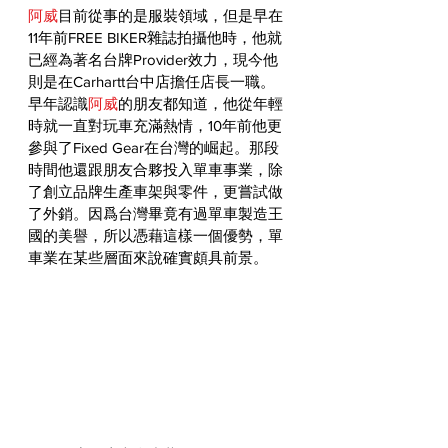
阿威
目前從事的是服裝領域，但是早在
11年前FREE BIKER雜誌拍攝他時，他就
已經為著名台牌Provider效力，現今他
則是在Carhartt台中店擔任店長一職。
早年認識
阿威
的朋友都知道，他從年輕
時就一直對玩車充滿熱情，10年前他更
參與了Fixed Gear在台灣的崛起。那段
時間他還跟朋友合夥投入單車事業，除
了創立品牌生產車架與零件，更嘗試做
了外銷。因爲台灣畢竟有過單車製造王
國的美譽，所以憑藉這樣一個優勢，單
車業在某些層面來說確實頗具前景。