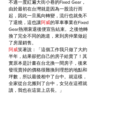
不過一度紅遍大街小巷的Fixed Gear，
由於最初在台灣就是因為一股流行而
起，因此一旦風向轉變，流行也就免不
了退燒，這也讓
阿威
的單車事業在Fixed 
Gear熱潮衰退後便宣告結束。之後他轉
換了完全不同的跑道，來到房仲業做起
了房屋銷售。
阿威
笑著說：「這個工作我只做了大約
半年，結果卻把自己的房子給賣了！其
實原本是計畫在台北換一間房子，後來
發現賣掉的價格很難換到理想的地點和
坪數，所以最後相中了台中。就這樣，
全家從台北搬到了台中，女兒在這裡就
讀，我也在這當上店長。」