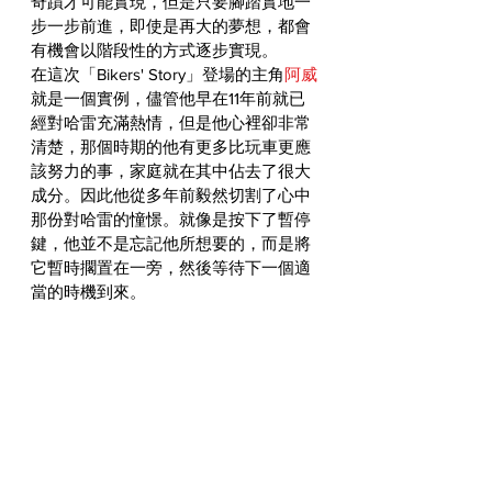
奇蹟才可能實現，但是只要腳踏實地一
步一步前進，即使是再大的夢想，都會
有機會以階段性的方式逐步實現。
在這次「Bikers' Story」登場的主角
阿威
就是一個實例，儘管他早在11年前就已
經對哈雷充滿熱情，但是他心裡卻非常
清楚，那個時期的他有更多比玩車更應
該努力的事，家庭就在其中佔去了很大
成分。因此他從多年前毅然切割了心中
那份對哈雷的憧憬。就像是按下了暫停
鍵，他並不是忘記他所想要的，而是將
它暫時擱置在一旁，然後等待下一個適
當的時機到來。