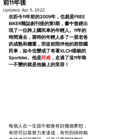
前11年後
Updated:
Apr 5, 2022
在距今11年前的2009年，也就是FREE 
BIKER雜誌創刊後的第1期，書中曾經出
現了一位跨上國民車的年輕人。11年的
時間過去，當時的年輕人多了一股老爸
的成熟和穩重，而從前陪伴他的那部國
民車，如今也變成了有著XLCH樣貌的
Sportster。他是
阿威
，走過了這11年唯
一不變的就是他臉上的笑容！
每個人在一生當中都會有好幾個夢想，
有些可以靠努力來達成，有些則得仰賴