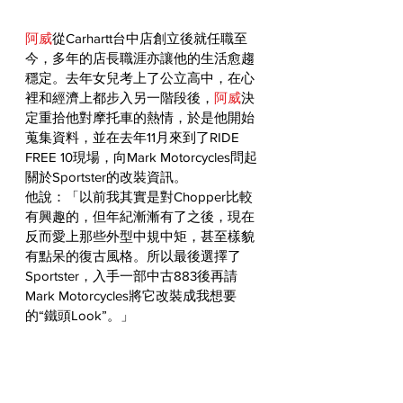
阿威
從Carhartt台中店創立後就任職至
今，多年的店長職涯亦讓他的生活愈趨
穩定。去年女兒考上了公立高中，在心
裡和經濟上都步入另一階段後，
阿威
決
定重拾他對摩托車的熱情，於是他開始
蒐集資料，並在去年11月來到了RIDE 
FREE 10現場，向Mark Motorcycles問起
關於Sportster的改裝資訊。
他說：「以前我其實是對Chopper比較
有興趣的，但年紀漸漸有了之後，現在
反而愛上那些外型中規中矩，甚至樣貌
有點呆的復古風格。所以最後選擇了
Sportster，入手一部中古883後再請
Mark Motorcycles將它改裝成我想要
的“鐵頭Look”。」